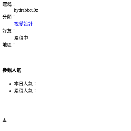
暱稱：
hydrabbcu0z
分類：
視覺設計
好友：
累積中
地區：
參觀人氣
本日人氣：
累積人氣：
⚠️