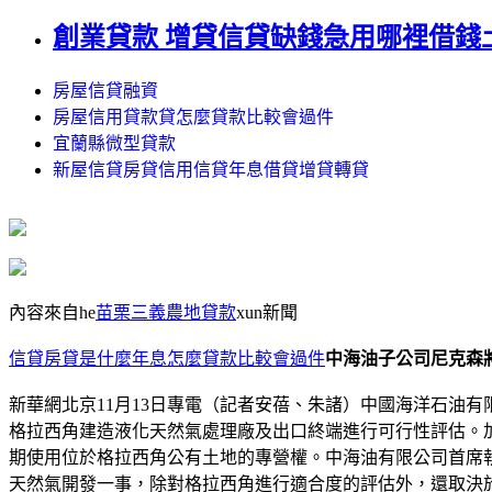
創業貸款 增貸信貸缺錢急用哪裡借錢
房屋信貸融資
房屋信用貸款貸怎麼貸款比較會過件
宜蘭縣微型貸款
新屋信貸房貸信用信貸年息借貸增貸轉貸
內容來自he
苗栗三義農地貸款
xun新聞
信貸房貸是什麼年息怎麼貸款比較會過件
中海油子公司尼克森
新華網北京11月13日專電（記者安蓓、朱諸）中國海洋石油
格拉西角建造液化天然氣處理廠及出口終端進行可行性評估。加
期使用位於格拉西角公有土地的專營權。中海油有限公司首席
天然氣開發一事，除對格拉西角進行適合度的評估外，還取決