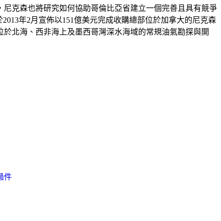
，尼克森也將研究如何協助哥倫比亞省建立一個完善且具有競爭
2013年2月宣佈以151億美元完成收購總部位於加拿大的尼克森
位於北海、西非海上及墨西哥灣深水海域的常規油氣勘探與開
過件