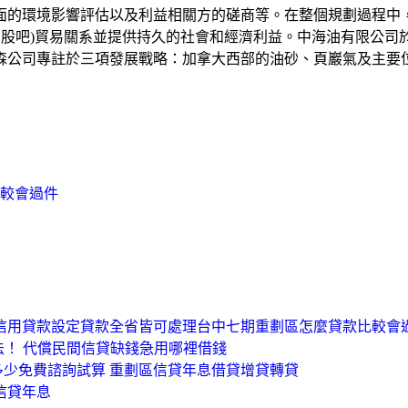
面的環境影響評估以及利益相關方的磋商等。在整個規劃過程中
9,股吧)貿易關系並提供持久的社會和經濟利益。中海油有限公司於
森公司專註於三項發展戰略：加拿大西部的油砂、頁巖氣及主要
較會過件
子信用貸款設定貸款全省皆可處理台中七期重劃區怎麼貸款比較會
法！ 代償民間信貸缺錢急用哪裡借錢
多少免費諮詢試算 重劃區信貸年息借貸增貸轉貸
信貸年息