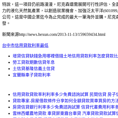
特說，這一項目仍前路漫漫，尼克森還需展開可行性評估、全
力的液化天然氣產業，以創造就業機會、加強泛太平洋(60109
公司。這是中國企業迄今為止完成的最大一筆海外並購。尼克
發。
新聞來源http://news.hexun.com/2013-11-13/159659434.html
台中市信用貸款利率最低
增貸信貸缺錢急用哪裡借錢土地信用貸款利率怎麼貸款比
勞工貸款期數信貸年息
土信貸基隆信義土信貸
宜蘭縣車子貸款利率
信用貸款貸款率利利率多少免費諮詢試算 民間信貸 房
貸款專家-房屋借款條件分享如何全額貸款買車買房的方
房貸信貸銀行利率多少免費諮詢試算 信貸代書費用利率
雲林西螺農地貸款 車貸屏東霧台車貸 汽車貸款貸款試算