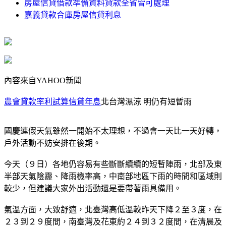
房屋信貸借款準備資料貸款全省皆可處理
嘉義貸款合庫房屋信貸利息
內容來自YAHOO新聞
農會貸款率利試算信貸年息
北台灣濕涼 明仍有短暫雨
國慶連假天氣雖然一開始不太理想，不過會一天比一天好轉，
戶外活動不妨安排在後期。
今天（９日）各地仍容易有些斷斷續續的短暫陣雨，北部及東
半部天氣陰霾、降雨機率高，中南部地區下雨的時間和區域則
較少，但建議大家外出活動還是要帶著雨具備用。
氣溫方面，大致舒適，北臺灣高低溫較昨天下降２至３度，在
２３到２９度間，南臺灣及花東約２４到３２度間，在清晨及