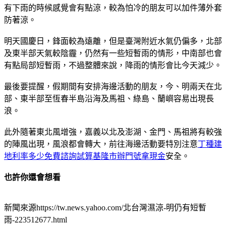
有下雨的時候感覺會有點涼，較為怕冷的朋友可以加件薄外套
防著涼。
明天國慶日，鋒面較為遠離，但是臺灣附近水氣仍偏多，北部
及東半部天氣較陰霾，仍然有一些短暫雨的情形，中南部也會
有點局部短暫雨，不過整體來說，降雨的情形會比今天減少。
最後要提醒，假期間有安排海邊活動的朋友，今、明兩天在北
部、東半部至恆春半島沿海及馬祖、綠島、蘭嶼容易出現長
浪。
此外隨著東北風增強，嘉義以北及澎湖、金門、馬祖將有較強
的陣風出現，風浪都會轉大，前往海邊活動要特別注意
丁種建
地利率多少免費諮詢試算
基隆市辦門號拿現金
安全。
也許你還會想看
新聞來源https://tw.news.yahoo.com/北台灣濕涼-明仍有短暫
雨-223512677.html