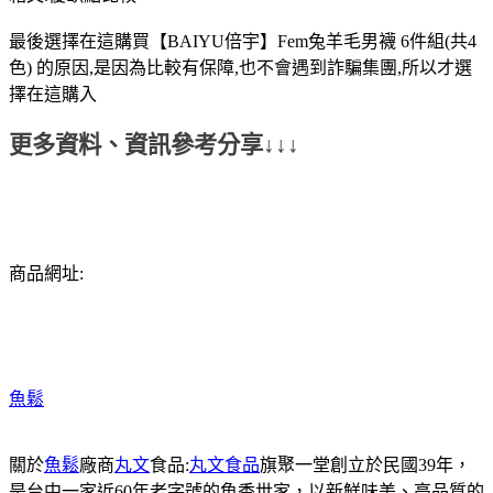
最後選擇在這購買【BAIYU倍宇】Fem兔羊毛男襪 6件組(共4
色) 的原因,是因為比較有保障,也不會遇到詐騙集團,所以才選
擇在這購入
更多資料、資訊參考分享↓↓↓
商品網址:
魚鬆
關於
魚鬆
廠商
丸文
食品:
丸文食品
旗聚一堂創立於民國39年，
是台中一家近60年老字號的魚香世家，以新鮮味美、高品質的