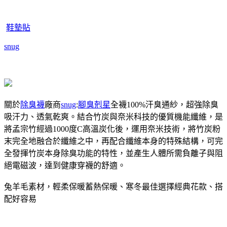
鞋墊貼
snug
關於
除臭襪
廠商
snug
:
腳臭剋星
全襪100%汗臭通紗，超強除臭
吸汗力、透氣乾爽。結合竹炭與奈米科技的優質機能纖維，是
將孟宗竹經過1000度C高溫炭化後，運用奈米技術，將竹炭粉
末完全地融合於纖維之中，再配合纖維本身的特殊結構，可完
全發揮竹炭本身除臭功能的特性，並產生人體所需負離子與阻
絕電磁波，達到健康穿襪的舒適。
兔羊毛素材，輕柔保暖蓄熱保暖、寒冬最佳選擇經典花款、搭
配好容易