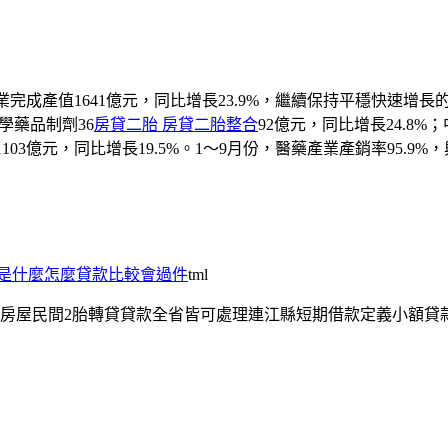
業完成產值1641億元，同比增長23.9%，繼續保持平穩快速增長
化學藥品制劑36
房貸二胎 房貸二胎整合
92億元，同比增長24.8%
械1103億元，同比增長19.5%。1～9月份，醫藥產業產銷率95.9
是什麼怎麼貸款比較會過件
tml
房屋民間2胎轉貸貸款全省皆可處理連江縣短期借款定義小額貸