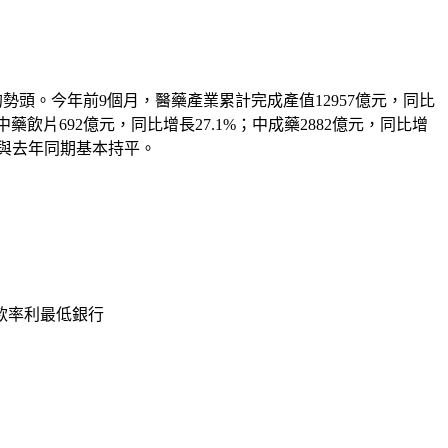
的勢頭。今年前9個月，醫藥產業累計完成產值12957億元，同比
；中藥飲片692億元，同比增長27.1%；中成藥2882億元，同比增
%，與去年同期基本持平。
款率利最低銀行