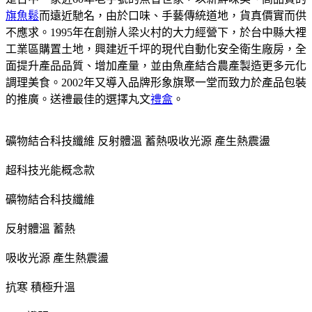
旗魚鬆
而遠近馳名，由於口味、手藝傳統道地，貨真價實而供
不應求。1995年在創辦人梁火村的大力經營下，於台中縣大裡
工業區購置土地，興建近千坪的現代自動化安全衛生廠房，全
面提升產品品質、增加產量，並由魚產結合農產製造更多元化
調理美食。2002年又導入品牌形象旗聚一堂而致力於產品包裝
的推廣。送禮最佳的選擇丸文
禮盒
。
礦物結合科技纖維 反射體溫 蓄熱吸收光源 產生熱震盪
超科技光能概念款
礦物結合科技纖維
反射體溫 蓄熱
吸收光源 產生熱震盪
抗寒 積極升溫