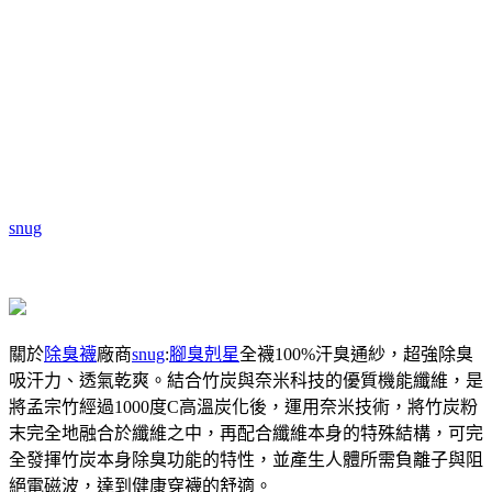
snug
關於
除臭襪
廠商
snug
:
腳臭剋星
全襪100%汗臭通紗，超強除臭
吸汗力、透氣乾爽。結合竹炭與奈米科技的優質機能纖維，是
將孟宗竹經過1000度C高溫炭化後，運用奈米技術，將竹炭粉
末完全地融合於纖維之中，再配合纖維本身的特殊結構，可完
全發揮竹炭本身除臭功能的特性，並產生人體所需負離子與阻
絕電磁波，達到健康穿襪的舒適。