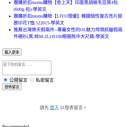
團購折扣momo購物【食上天】印度黑胡椒毛豆莢4包
(600g-包)-學英文
團購折扣momo購物【LIYO理優】韓國個性復古亮片翅
膀印花T恤 522015-學英文
推薦台灣樂天假兩件--專屬女性的OL魅力垮領抓皺假兩
件襯衫(黑.桃M-2L)-H100眼圈熊中大尺碼-學英文
載入更多
公開留言
私密留言
發佈留言
請先
登入
以發表留言。
Recommended