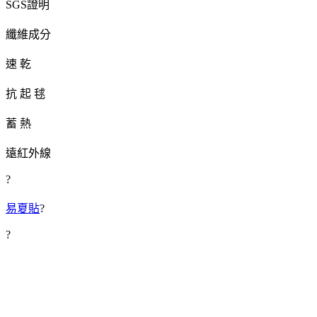
SGS證明
纖維成分
速 乾
抗 起 毬
蓄 熱
遠紅外線
?
易夏貼
?
?