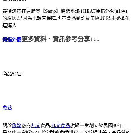
最後選擇在這購買【Santo】機能蓄熱 i HEAT連帽外套(紅色)
的原因,是因為比較有保障,也不會遇到詐騙集團,所以才選擇在
這購入
更多資料、資訊參考分享↓↓↓
拇指外翻
商品網址:
魚鬆
關於
魚鬆
廠商
丸文
食品:
丸文食品
旗聚一堂創立於民國39年，
是台中一家近60年老字號的魚香世家，以新鮮味美、高品質的