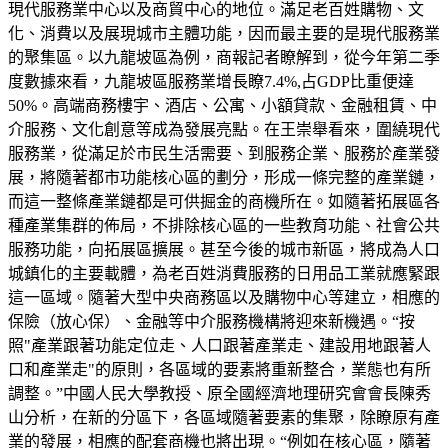
現代服務業中心以及商貿中心的地位。滿足老百姓購物、文
化、消費以及展現城市主體功能，因而最主要的是現代服務業
的聚集區。以九龍坡區為例，商報記者瞭解到，從今年第二季
度數據來看，九龍坡區服務業增長瞭7.4%,占GDP比重便達
50%。高端商務樓宇、酒店、公寓、小額貸款、金融租賃、中
介服務、文化創意等成為發展亮點。在王崇舉看來，圍繞現代
服務業，從滿足於市民生活需要、到服務企業、服務於產業發
展，將隨著都市功能核心區的劃分，形成一條完整的產業鏈，
而這一整條產業鏈都是可供掘金的商機所在。如隨著拓展區各
種產業集群的佈局，不排除核心區的一些教育功能、社會公共
服務功能，向拓展區擴展。甚至今後的城市新區，將成為人口
城鎮化的主要載體，為老百姓消費服務的日用品工業就應緊跟
這一區域。隨著大型中央商務區以及購物中心等建立，相應的
保險（放心保）、金融等中介服務機構將迎來新機遇。“按
照"產業跟著功能定位走、人口跟著產業走、建設用地跟著人
口和產業走"的原則，各區域的要素將重新整合，業態也有所
調整。”中國人民大學教授、原全國經濟地理研究會會長陳秀
山分析，在新的分區下，各區域隨著要素的集聚，除瞭原有產
業的發展，相應的配套商機也將出現。“例如在核心區，隨著