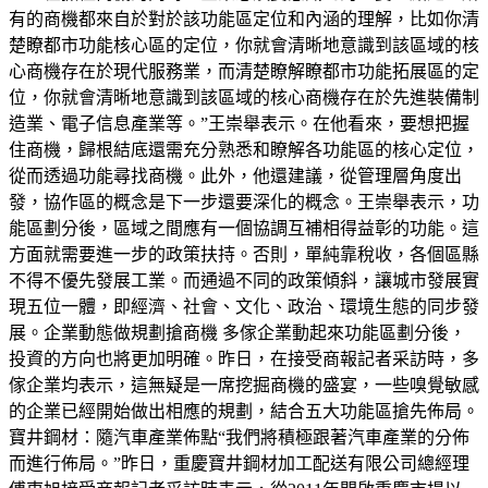
有的商機都來自於對於該功能區定位和內涵的理解，比如你清
楚瞭都市功能核心區的定位，你就會清晰地意識到該區域的核
心商機存在於現代服務業，而清楚瞭解瞭都市功能拓展區的定
位，你就會清晰地意識到該區域的核心商機存在於先進裝備制
造業、電子信息產業等。”王崇舉表示。在他看來，要想把握
住商機，歸根結底還需充分熟悉和瞭解各功能區的核心定位，
從而透過功能尋找商機。此外，他還建議，從管理層角度出
發，協作區的概念是下一步還要深化的概念。王崇舉表示，功
能區劃分後，區域之間應有一個協調互補相得益彰的功能。這
方面就需要進一步的政策扶持。否則，單純靠稅收，各個區縣
不得不優先發展工業。而通過不同的政策傾斜，讓城市發展實
現五位一體，即經濟、社會、文化、政治、環境生態的同步發
展。企業動態做規劃搶商機 多傢企業動起來功能區劃分後，
投資的方向也將更加明確。昨日，在接受商報記者采訪時，多
傢企業均表示，這無疑是一席挖掘商機的盛宴，一些嗅覺敏感
的企業已經開始做出相應的規劃，結合五大功能區搶先佈局。
寶井鋼材：隨汽車產業佈點“我們將積極跟著汽車產業的分佈
而進行佈局。”昨日，重慶寶井鋼材加工配送有限公司總經理