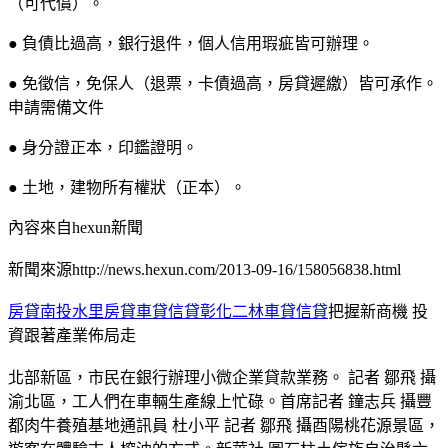
（可代償）。
● 負債比過高，銀行退件，個人信用瑕疵皆可辦理。
● 免徵信，免保人（退票，卡債過高，房貸遲繳）皆可承作。
申請需備文件
● 身分證正本，印鑑證明。
● 土地，建物所有權狀（正本）。
內容來自hexun新聞
新聞來源http://news.hexun.com/2013-09-16/158056838.html
房貸南投水里房貸車貸信貸彰化二林車貸信貸
把握新商機 投
資跟著產業佈局走
北部新區，市民在銀行辦理小微企業貸款業務。 記者 鄒飛 攝
渝北區，工人們在車輛生產線上忙碌。首席記者 鐘志兵 攝豐
都肉牛養殖基地通訊員 杜小平 記者 鄒飛 攝酉陽桃花源景區，