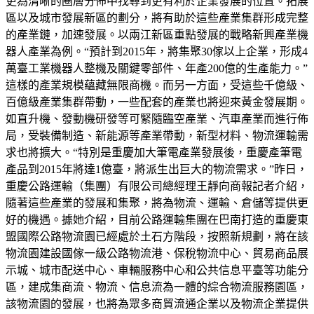
更為清晰的圈層分佈中找尋到更有利於企業發展的位置。拓展
區以及城市發展新區的劃分，將有助於這些產業集群形成完整
的產業鏈，加速發展。以兩江新區重點發展的戰略新興產業機
器人產業為例。“預計到2015年，將集聚30傢以上企業，形成4
萬臺工業機器人整機及關鍵零部件、年產200億的生產能力。”
這樣的產業規模蘊藏無限商機。而另一方面，受這些千億級、
百億級產業集群帶動，一些配套的產業也將迎來黃金發展期。
如直升機、發動機研發等可緊隨臨空產業、汽車產業而進行佈
局，受裝備制造、新能源等產業帶動，新型材料、物流運輸需
求也將擴大。“特別是重慶加大筆電產業發展後，重慶產筆電
產品到2015年將達1億臺，將派生出巨大的物流需求。”昨日，
重慶公路運輸（集團）有限公司總經理王靜向商報記者介紹，
隨著這些產業的發展和集聚，將為物流、運輸、倉儲等提供更
好的機遇。據她介紹，目前公路運輸集團在巴南打造的重慶東
盟國際公路物流園已經處於土石方階段，按照新規劃，將在該
物流園建設國傢一級公路物流港、保稅物流中心、貿易商品展
示城、城市配送中心、車輛服務中心和公共信息平臺等功能分
區，建成集商流、物流、信息流為一體的綜合物流服務園區，
該物流園的發展，也將為眾多商貿流通企業以及物流企業提供