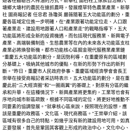
遊客在體驗古人榨油的方式。新華社 圖石柱土傢族自治縣六
塘鄉大塘村的農民在搶抓農時，發展煙草特色農業產業。新華
社 圖商報記者 任忠君 孫瓊英 嚴薇隨著五大功能區的劃分，重
慶各區域定位進一步明確，在“產業跟著功能定位走、人口跟
著產業走、建設用地跟著人口和產業走”的戰略指導下，五大
功能區將形成全新的投資機遇，而包括現代服務業、新興電子
產業、高端裝備制造、生態農業等在內的未來各大功能區支柱
產業必將煥發新機。都市功能核心區掘金現代服務業產業鏈
“重慶五大功能區的劃分，是因勢利導，在重慶原有的區域劃
分基礎上，吸納其他城市的優點，在新的形勢下作出的新判
斷。”昨日，重慶市人民政府參事、重慶區域經濟學會會長王
崇舉在接受商報記者采訪時表示，五大功能區的劃分，是在重
慶此前“三大經濟圈”和“一圈兩翼”的基礎上，對原有分區的繼
承和升華，在這種情況下，新興產業將更集約，工業等也會有
序地向城市新區疏散，根據不同區域的定位，將更好地推動不
同要素的協調發展。“就拿核心區來說，按照現在的設想，應
該是重慶的政務區、文化區、現代商務區。”王崇舉介紹，該
區域有很多自己的特點，如幾乎沒有新的建設用地可用。如真
正要發展，首先是鞏固其客觀上形成的政治中心，文化中心、