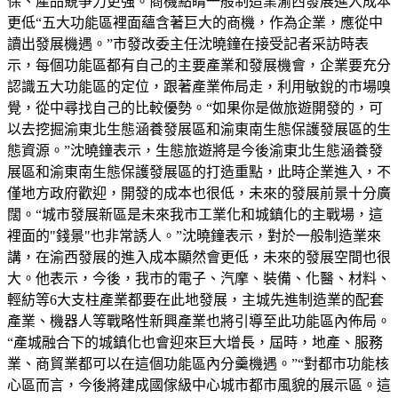
保、產品競爭力更強。商機點睛一般制造業渝西發展進入成本
更低“五大功能區裡面蘊含著巨大的商機，作為企業，應從中
讀出發展機遇。”市發改委主任沈曉鐘在接受記者采訪時表
示，每個功能區都有自己的主要產業和發展機會，企業要充分
認識五大功能區的定位，跟著產業佈局走，利用敏銳的市場嗅
覺，從中尋找自己的比較優勢。“如果你是做旅遊開發的，可
以去挖掘渝東北生態涵養發展區和渝東南生態保護發展區的生
態資源。”沈曉鐘表示，生態旅遊將是今後渝東北生態涵養發
展區和渝東南生態保護發展區的打造重點，此時企業進入，不
僅地方政府歡迎，開發的成本也很低，未來的發展前景十分廣
闊。“城市發展新區是未來我市工業化和城鎮化的主戰場，這
裡面的"錢景"也非常誘人。”沈曉鐘表示，對於一般制造業來
講，在渝西發展的進入成本顯然會更低，未來的發展空間也很
大。他表示，今後，我市的電子、汽摩、裝備、化醫、材料、
輕紡等6大支柱產業都要在此地發展，主城先進制造業的配套
產業、機器人等戰略性新興產業也將引導至此功能區內佈局。
“產城融合下的城鎮化也會迎來巨大增長，屆時，地產、服務
業、商貿業都可以在這個功能區內分羹機遇。”“對都市功能核
心區而言，今後將建成國傢級中心城市都市風貌的展示區。這