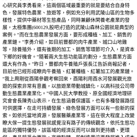
心研究員李勇看來，這兩個區域最重要的就是要結合自身特
色，發展特色農業、旅遊等，例如充分利用武陵山區的生物多
樣性，提供中藥材等生態產品，同時兼顧休閑養老產業的發
展，太極集團(600129,股吧)打造的武陵山森林公園就是典型的
案例。“而在生態農業發展方面，要形成種植、加工、銷售的
產業鏈。”李勇介紹，如目前豐都的肉牛產業、城口山地雞
等，除養殖外，還有後期的加工、銷售等環節可介入，是資本
下鄉的好機會。“隨著兩大生態功能區的劃分，生態農業方面
還大有作為。”昨日，豐都肉牛養殖戶張長江告訴商報記者，
目前他已經形成瞭肉牛養殖、紅薯種植、紅薯加工的產業鏈。
“我上周剛從酉陽參觀考察回來，酉陽利用酉水河發展觀光旅
遊的探索非常有意義，以旅遊業帶動城鎮化，以高科技公司帶
動生態農業產業化。”中國人民大學教授、原全國經濟地理研
究會會長陳秀山表示，在生態涵養保護區，也有多種發展路徑
可供選擇，在走可持續發展、綠色發展方面可以有一些新的探
索。如依托當地資源，發展醫藥產業等，這在很大程度上改變
瞭大傢一提生態發展就感覺沒有路子的傳統觀念，依托生態功
能區的獨特優勢，該區域的經濟反而可以做到更持續、更環