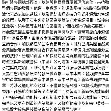
點打造集團總部經濟，以建設物聯網實現管理信息化，來帶動
整個集團的發展。他進一步透露，能源集團接下來將佈點興建
液化天然氣加氣系統，以及借助市裡支持分佈式能源和水空調
的政策，以彈子石中央商務區為示范做好水空調項目，然後向
江北嘴、渝中區等主城核心區推廣；“而在都市功能拓展區，
市能源集團主要是更多提供優質清潔能源，實現可靠的能源保
障。”馮躍表示，圍繞城市發展新區的發展，將與國內外能源
巨頭合作，加快黔江和酉陽頁巖氣開發。目前已與美國自然資
源集團簽署頁巖氣開發合作諒解備忘錄，準備引進跨國能源巨
頭的技術、管理和資金，加快黔江區塊頁巖氣的勘探開發。同
時還正與新加坡勝科（中國）公司洽談，準備聯手開發渝東北
水電與風電項目，既利用外資企業的資源做強集團電力板塊，
又為生態涵養發展區的發展做貢獻。宗申集團：發力航空產業
宗申產業集團總裁左宗申透露，宗申已在兩江新區佈局航空產
業，將涉及通用航空領域，不僅是制造飛機，還將形成航空俱
樂部、商務航空運營等全產業鏈。而隨著兩江新區在功能區劃
分中橫跨都市功能核心區和都市功能拓展區兩大功能區，更為
完善以及更有側重的產業規劃，必將推動宗申及其宗申背後一
大批致力於先進裝備制造業的企業發展加速。