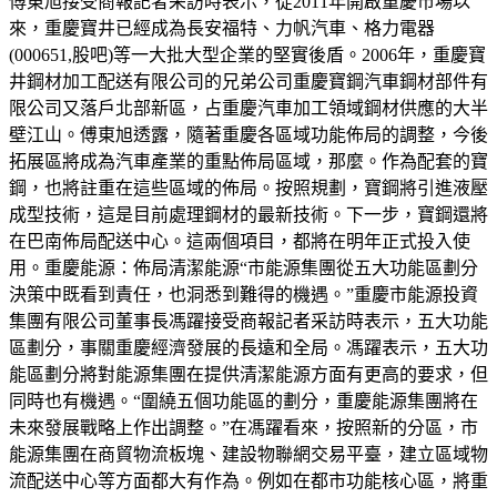
傅東旭接受商報記者采訪時表示，從2011年開啟重慶市場以
來，重慶寶井已經成為長安福特、力帆汽車、格力電器
(000651,股吧)等一大批大型企業的堅實後盾。2006年，重慶寶
井鋼材加工配送有限公司的兄弟公司重慶寶鋼汽車鋼材部件有
限公司又落戶北部新區，占重慶汽車加工領域鋼材供應的大半
壁江山。傅東旭透露，隨著重慶各區域功能佈局的調整，今後
拓展區將成為汽車產業的重點佈局區域，那麼。作為配套的寶
鋼，也將註重在這些區域的佈局。按照規劃，寶鋼將引進液壓
成型技術，這是目前處理鋼材的最新技術。下一步，寶鋼還將
在巴南佈局配送中心。這兩個項目，都將在明年正式投入使
用。重慶能源：佈局清潔能源“市能源集團從五大功能區劃分
決策中既看到責任，也洞悉到難得的機遇。”重慶市能源投資
集團有限公司董事長馮躍接受商報記者采訪時表示，五大功能
區劃分，事關重慶經濟發展的長遠和全局。馮躍表示，五大功
能區劃分將對能源集團在提供清潔能源方面有更高的要求，但
同時也有機遇。“圍繞五個功能區的劃分，重慶能源集團將在
未來發展戰略上作出調整。”在馮躍看來，按照新的分區，市
能源集團在商貿物流板塊、建設物聯網交易平臺，建立區域物
流配送中心等方面都大有作為。例如在都市功能核心區，將重