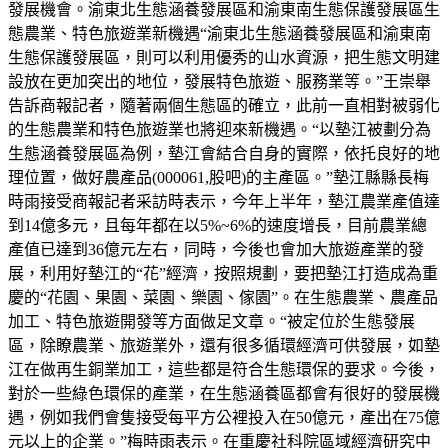
發展機會。渝東北生態涵養發展區和渝東南生態保護發展區生
態農業、特色旅遊業新機遇“渝東北生態涵養發展區和渝東南
生態保護發展區，則可以利用優秀的山水資源，把生態文明建
設放在更加突出的地位，發展特色旅遊、服務業等。”王崇舉
告訴商報記者，隨著兩個生態區的確立，此前一直相對被弱化
的生態農業和特色旅遊業也將迎來新機遇。“以墊江被劃分為
生態涵養發展區為例，墊江會結合自身的實際，依托良好的地
理位置，做好農產品(000061,股吧)的主產區。”墊江縣縣長梅
時雨接受商報記者采訪時表示，今年上半年，墊江農業產值達
到14億多元，且每年都在以5%~6%的速度增長，目前農業總
產值已達到36億元左右，同時，今後也會加大旅遊產業的發
展，利用好墊江的“花”經濟，按照規劃，要把墊江打造成為重
慶的“花園、果園、菜園、樂園、傢園”。在生態農業、農產品
加工、特色旅遊開發等方面做足文章。“被定位於生態發展
區，除瞭農業、旅遊業外，還有很多循環經濟可供發展，如墊
江在做再生銅業加工，這些都是符合生態環保的要求。今後，
對於一些綠色環保的產業，在生態涵養區都會有很好的發展機
遇，例如我們會隻接受每平方公裡投入在50億元，產出在75億
元以上的企業。”梅時雨表示。在重慶社科院區域經濟研究中