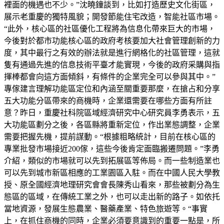
裡面的機遇也不少。”沈曉鐘談到，比如打造歷史文化街區，
展示老重慶的獨特風貌；開發節能住宅改造，智能社區市場。
“此外，核心區的社區優化工程將為信息化帶來巨大的市場，
今後對於都市功能核心區的政府考核要加大社會管理創新的力
度，其中最行之有效的辦法就是進行網格化的社區管理，這就
隻有通過先進的信息技術平臺才能實現，今後的政府采購與指
揮棒都會向這方面傾斜，有條件的企業完全可以參與其中。”
專傢建言理解功能區定位和內涵至關重要那麼，在搶占和分享
五大功能分區帶來的商機時，企業還需要在哪些方面有所註
意？昨日，重慶社科院區域經濟研究中心研究員李勇表示，五
大功能區劃分之後，各區縣將重新定位，作出業態調整，企業
需要把握先機，提前謀動。“根據粗略統計，目前在核心區的
專業批發市場接近200傢，這些今後肯定面臨搬遷問題。”李勇
介紹，類似的市場就可以先到拓展區等佈局。而一些制造業也
可以先到城市新區相應的工業園區入駐。而在中國人民大學教
授、原全國經濟地理研究會會長陳秀山看來，那些被劃分為生
態區的區域，在傳統工業之外，也可以走出新的路子。如依托
當地資源，發展生態農業、醫藥產業、特色旅遊等。“事實
上，在抓住商機的同時，企業必須要意識到的重要一點是，所