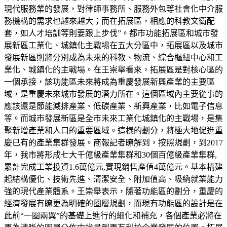
現代服務業的發展，對律師事務所、服務外包等社會化中介服
務機構的需求也越來越大；而在拓展區，相應的科教文衛配
套，如人才培訓等則要跟上步伐”。都市功能拓展區和城市發
展新區工業化、城鎮化主戰場在五大分區中，拓展區以及城市
發展新區則將分別成為未來的科教、物流、綜合樞紐中心和工
業化、城鎮化的主戰場。在王崇舉看來，拓展區是對核心區的
一個承接，該功能區未來將成為重慶發展新興產業的主要區
域，是重慶未來城市發展的潛力所在。這個區域內主要從事的
應該還是節能減排產業、低碳產業、新興產業，比如電子信息
等。而城市發展新區是全市未來工業化城鎮化的主戰場，是集
聚新增產業和人口的重要區域。這樣的劃分，將極大地促進重
慶已有的產業集群發展。商報記者瞭解到，按照規劃，到2017
年，我市將形成七大千億級產業集群和30個百億級產業集群,
累計完成工業投資1.6萬億元,實現銷售產值4萬億元。基本構建
起結構優化、技術先進、清潔安全、附加值高、吸納就業能力
強的現代產業體系。王崇舉表示，隨著功能區的劃分，重慶的
經濟發展有瞭更為明確的圈層規劃，而現有功能區的設計是在
此前“一圈兩翼”的基礎上進行的細化和補充，各個產業必將在