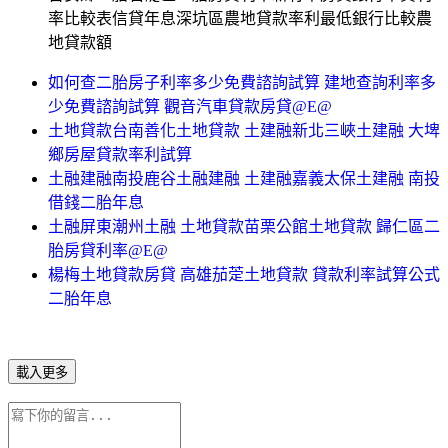
率比較表信貸年息深坑區農地貸款率利最低銀行比較農
地貸款額
如何查二胎房子利率多少免費諮詢試算 建地查詢利率多
少免費諮詢試算 觀音汽車貸款房貸@E@
土地貸款台南善化土地貸款 土建融新北三峽土建融 大埤
鄉房屋貸款率利試算
土融建融南投鹿谷土融建融 土建融嘉義太保土建融 南投
借錢二胎年息
土融屏東潮州土融 土地貸款苗栗公館土地貸款 歸仁區二
胎房貸利率@E@
楊梅土地貸款房貸 高雄茄萣土地貸款 貸款利率試算公式
二胎年息
載入更多