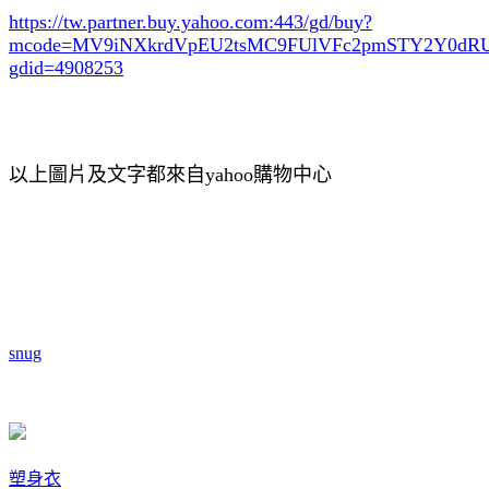
https://tw.partner.buy.yahoo.com:443/gd/buy?
mcode=MV9iNXkrdVpEU2tsMC9FUlVFc2pmSTY2Y0d
gdid=4908253
以上圖片及文字都來自yahoo購物中心
snug
塑身衣