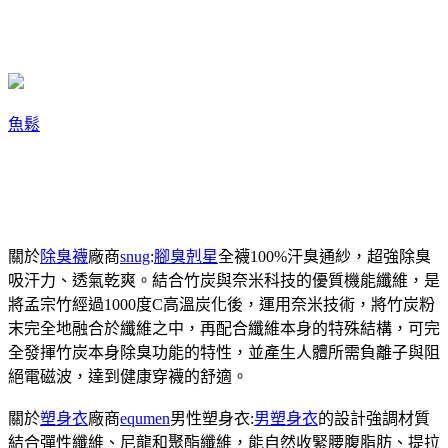
魚鬆
關於
除臭襪
廠商
snug
:
腳臭剋星
全襪100%汗臭通紗，超強除臭
吸汗力、透氣乾爽。結合竹炭與奈米科技的優質機能纖維，是
將孟宗竹經過1000度C高溫炭化後，運用奈米技術，將竹炭粉
末完全地融合於纖維之中，再配合纖維本身的特殊結構，可完
全發揮竹炭本身除臭功能的特性，並產生人體所需負離子與阻
絕電磁波，達到健康穿襪的舒適。
關於
塑身衣
廠商
equmen
男性塑身衣:
男塑身衣
的設計強調材質
結合彈性纖維、尼龍和聚酯纖維，能自然收緊腰腹脂肪、提拉