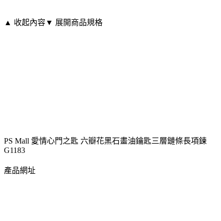
▲ 收起內容
▼ 展開商品規格
PS Mall 愛情心門之匙 六瓣花黑石畫油鑰匙三層鏈條長項鍊
G1183
產品網址