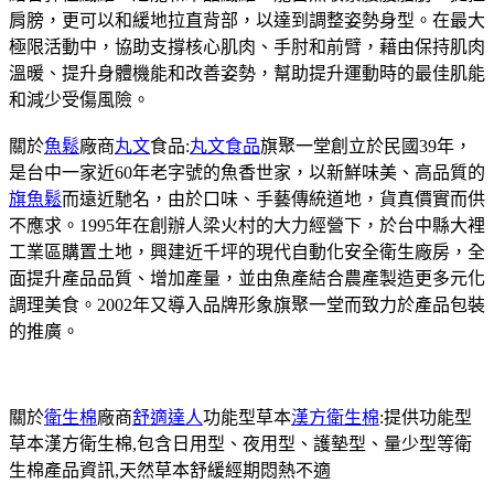
肩膀，更可以和緩地拉直背部，以達到調整姿勢身型。在最大
極限活動中，協助支撐核心肌肉、手肘和前臂，藉由保持肌肉
溫暖、提升身體機能和改善姿勢，幫助提升運動時的最佳肌能
和減少受傷風險。
關於
魚鬆
廠商
丸文
食品:
丸文食品
旗聚一堂創立於民國39年，
是台中一家近60年老字號的魚香世家，以新鮮味美、高品質的
旗魚鬆
而遠近馳名，由於口味、手藝傳統道地，貨真價實而供
不應求。1995年在創辦人梁火村的大力經營下，於台中縣大裡
工業區購置土地，興建近千坪的現代自動化安全衛生廠房，全
面提升產品品質、增加產量，並由魚產結合農產製造更多元化
調理美食。2002年又導入品牌形象旗聚一堂而致力於產品包裝
的推廣。
關於
衛生棉
廠商
舒適達人
功能型草本
漢方衛生棉
:提供功能型
草本漢方衛生棉,包含日用型、夜用型、護墊型、量少型等衛
生棉產品資訊,天然草本舒緩經期悶熱不適