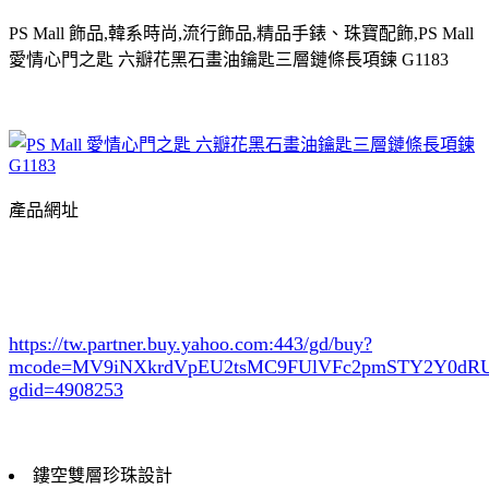
PS Mall 飾品,韓系時尚,流行飾品,精品手錶、珠寶配飾,PS Mall
愛情心門之匙 六瓣花黑石畫油鑰匙三層鏈條長項鍊 G1183
產品網址
https://tw.partner.buy.yahoo.com:443/gd/buy?
mcode=MV9iNXkrdVpEU2tsMC9FUlVFc2pmSTY2Y0d
gdid=4908253
鏤空雙層珍珠設計