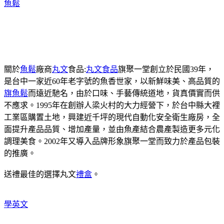
魚鬆
關於
魚鬆
廠商
丸文
食品:
丸文食品
旗聚一堂創立於民國39年，
是台中一家近60年老字號的魚香世家，以新鮮味美、高品質的
旗魚鬆
而遠近馳名，由於口味、手藝傳統道地，貨真價實而供
不應求。1995年在創辦人梁火村的大力經營下，於台中縣大裡
工業區購置土地，興建近千坪的現代自動化安全衛生廠房，全
面提升產品品質、增加產量，並由魚產結合農產製造更多元化
調理美食。2002年又導入品牌形象旗聚一堂而致力於產品包裝
的推廣。
送禮最佳的選擇丸文
禮盒
。
學英文